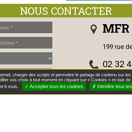
MFR 
199 rue d
02 32 4
nternet, charger des scripts et permettre le partage de contenu sur l
mfr.be
difier vos choix à tout moment en cliquant sur « Cookies » en bas de
nt 6 mois.
Accepter tous les cookies
Interdire tous le
ment des informations me
Nous s
voir +
S'abonn
12-2023 |
Politique de Confidentialité
|
Cookies
|
Webmaster