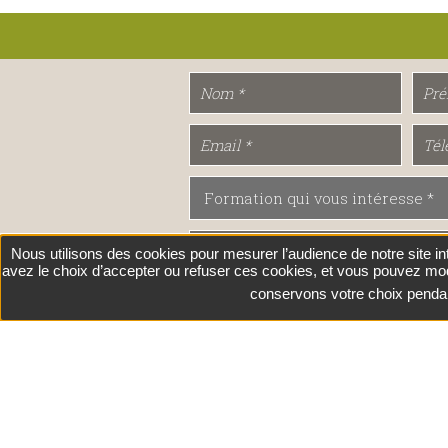
Nous utilisons des cookies pour mesurer l’audience de notre site i
avez le choix d’accepter ou refuser ces cookies, et vous pouvez mo
conservons votre choix penda
J'accepte les conditions de traite
concernant*.
En sa
Envoyer
© 2020-2026 MFR de Bernay - Dernière MàJ : 04-