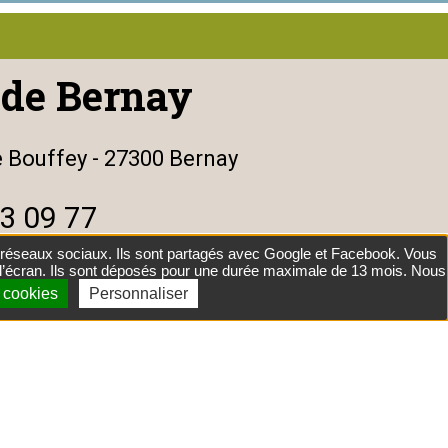
de Bernay
e Bouffey - 27300 Bernay
3 09 77
es réseaux sociaux. Ils sont partagés avec Google et Facebook. Vous
rnay@mfr.asso.fr
 l’écran. Ils sont déposés pour une durée maximale de 13 mois. Nous
s cookies
Personnaliser
uivre sur Facebook
er à notre Instagram
|
Gestibase
|
Logiciel de Facturation
|
admin